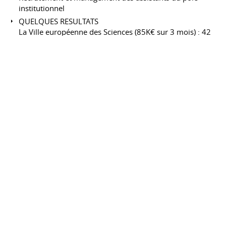
institutionnel
QUELQUES RESULTATS
La Ville européenne des Sciences (85K€ sur 3 mois) : 42
600 visiteurs sur 3 jours, 42 101 visites du site Web,
200 journalistes européens présents, 250 retombées
dans la presse nationale et internationale.
Le Predit en 2009 : 200 journalistes présents aux
événements, 50 interviews qualitatives dans la presse
nationale et 500 retombées pertinentes en presse écrite
et audiovisuelle.
Attachée de presse
H&B Communication
2006 à 2008
CDI
Paris
France
CLIENTS
R&D (Alcimed), enseignement supérieur (ESC Rouen),
lobbying/associations professionnelles (CroissancePlus,
UNAPL), protection sociale/santé : Agrica,
Mutuelle Bleue, immobilier / services (DTZ, Maileva,
NewWorks…)